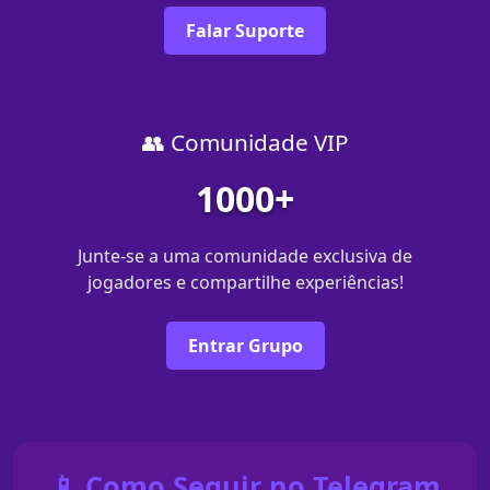
Falar Suporte
👥 Comunidade VIP
1000+
Junte-se a uma comunidade exclusiva de
jogadores e compartilhe experiências!
Entrar Grupo
📱 Como Seguir no Telegram