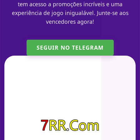
tem acesso a promoções incríveis e uma
experiência de jogo inigualável. Junte-se aos
vencedores agora!
SEGUIR NO TELEGRAM