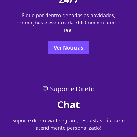
Fique por dentro de todas as novidades,
promoções e eventos da 7RR.Com em tempo
real!
Ver Notícias
💬 Suporte Direto
Chat
Suporte direto via Telegram, respostas rápidas e
atendimento personalizado!