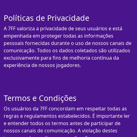
Políticas de Privacidade
A 7FF valoriza a privacidade de seus usuários e está
empenhada em proteger todas as informações
pessoais fornecidas durante o uso de nossos canais de
comunicação. Todos os dados coletados são utilizados
exclusivamente para fins de melhoria contínua da
experiência de nossos jogadores.
Termos e Condições
Os usuários da 7FF concordam em respeitar todas as
regras e regulamentos estabelecidos. É importante ler
e entender todos os termos antes de participar de
nossos canais de comunicação. A violação destes