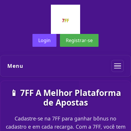
Login
Registrar-se
Menu
📱 7FF A Melhor Plataforma
de Apostas
Cadastre-se na 7FF para ganhar bônus no
cadastro e em cada recarga. Com a 7FF, você tem