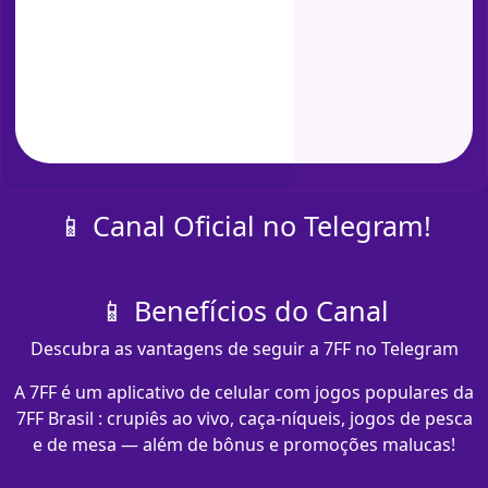
📱 Canal Oficial no Telegram!
📱 Benefícios do Canal
Descubra as vantagens de seguir a 7FF no Telegram
A 7FF é um aplicativo de celular com jogos populares da
7FF Brasil : crupiês ao vivo, caça-níqueis, jogos de pesca
e de mesa — além de bônus e promoções malucas!