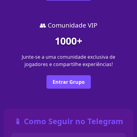
👥 Comunidade VIP
1000+
Junte-se a uma comunidade exclusiva de
jogadores e compartilhe experiências!
Entrar Grupo
📱 Como Seguir no Telegram