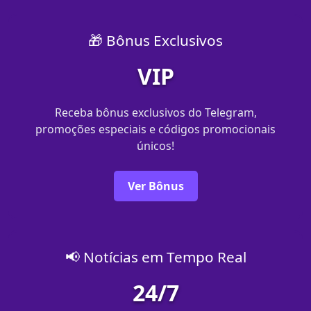
🎁 Bônus Exclusivos
VIP
Receba bônus exclusivos do Telegram,
promoções especiais e códigos promocionais
únicos!
Ver Bônus
📢 Notícias em Tempo Real
24/7