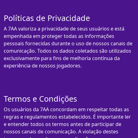
Políticas de Privacidade
A 7AA valoriza a privacidade de seus usuários e está
empenhada em proteger todas as informações
pessoais fornecidas durante o uso de nossos canais de
comunicação. Todos os dados coletados são utilizados
exclusivamente para fins de melhoria contínua da
experiência de nossos jogadores.
Termos e Condições
Os usuários da 7AA concordam em respeitar todas as
regras e regulamentos estabelecidos. É importante ler
e entender todos os termos antes de participar de
nossos canais de comunicação. A violação destes