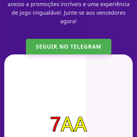
acesso a promoções incríveis e uma experiência
de jogo inigualável. Junte-se aos vencedores
agora!
SEGUIR NO TELEGRAM