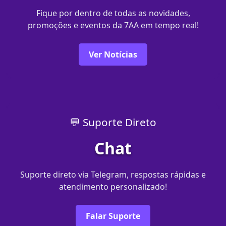
Fique por dentro de todas as novidades,
promoções e eventos da 7AA em tempo real!
Ver Notícias
💬 Suporte Direto
Chat
Suporte direto via Telegram, respostas rápidas e
atendimento personalizado!
Falar Suporte