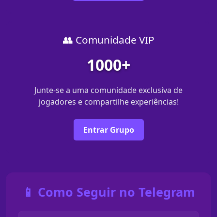
👥 Comunidade VIP
1000+
Junte-se a uma comunidade exclusiva de
jogadores e compartilhe experiências!
Entrar Grupo
📱 Como Seguir no Telegram