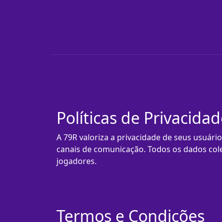
Políticas de Privacida
A 79R valoriza a privacidade de seus usuár
canais de comunicação. Todos os dados cole
jogadores.
Termos e Condições