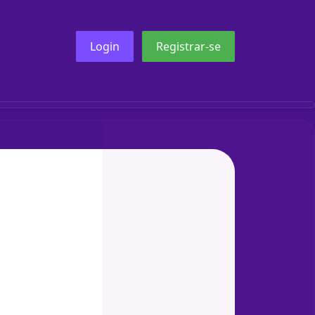
Login
Registrar-se