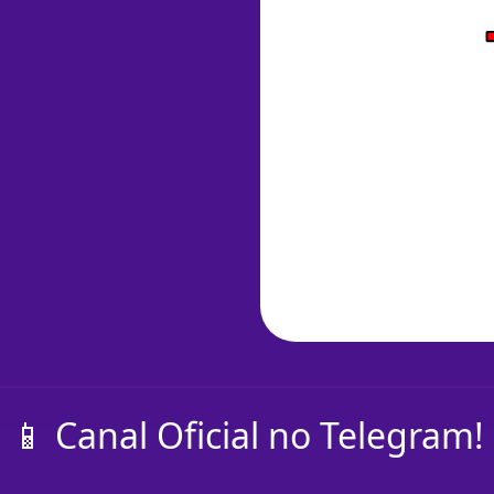
📱 Canal Oficial no Telegram!