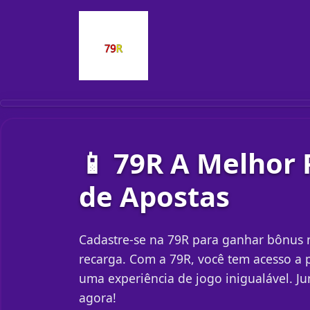
📱 79R A Melhor
de Apostas
Cadastre-se na 79R para ganhar bônus 
recarga. Com a 79R, você tem acesso a 
uma experiência de jogo inigualável. J
agora!