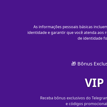
As informações pessoais básicas incluem
identidade e garantir que você atenda aos
de identidade fo
🎁 Bônus Exclu
VIP
Receba bônus exclusivos do Telegra
e códigos promocionai