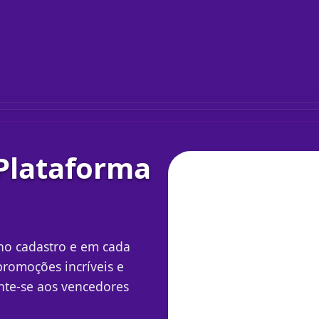
 Plataforma
no cadastro e em cada
promoções incríveis e
unte-se aos vencedores