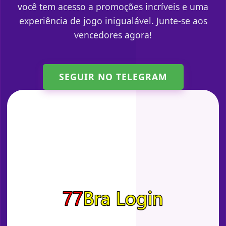
você tem acesso a promoções incríveis e uma
experiência de jogo inigualável. Junte-se aos
vencedores agora!
SEGUIR NO TELEGRAM