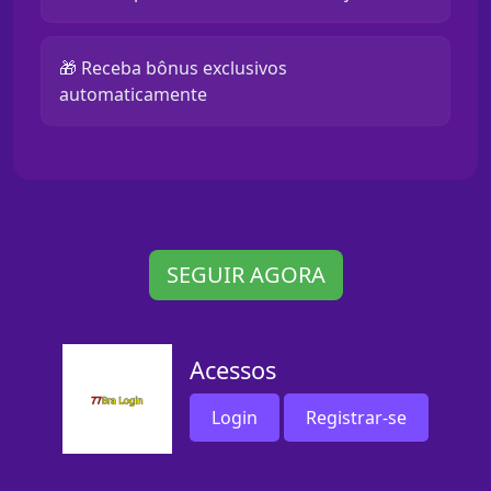
🎁 Receba bônus exclusivos
automaticamente
SEGUIR AGORA
Acessos
Login
Registrar-se