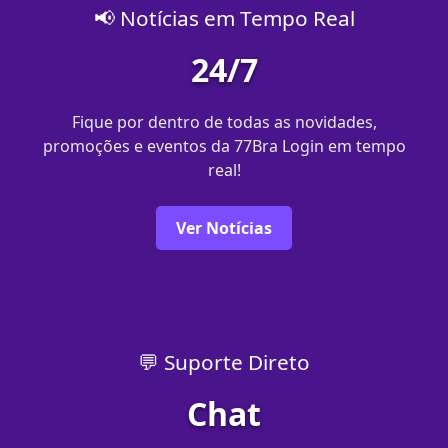
📢 Notícias em Tempo Real
24/7
Fique por dentro de todas as novidades,
promoções e eventos da 77Bra Login em tempo
real!
Ver Notícias
💬 Suporte Direto
Chat