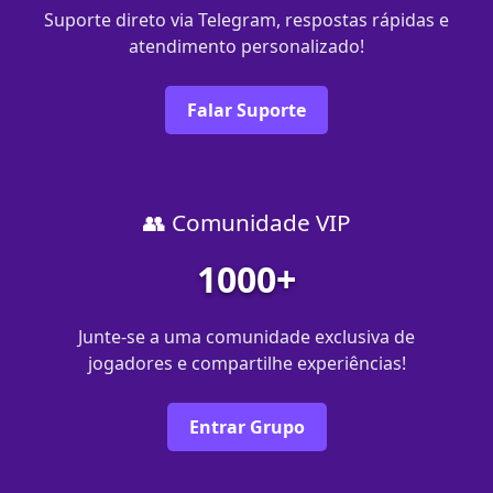
Suporte direto via Telegram, respostas rápidas e
atendimento personalizado!
Falar Suporte
👥 Comunidade VIP
1000+
Junte-se a uma comunidade exclusiva de
jogadores e compartilhe experiências!
Entrar Grupo