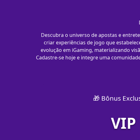
Descubra o universo de apostas e entret
criar experiências de jogo que estabele
evolução em iGaming, materializando vis
Cadastre-se hoje e integre uma comunidade
🎁 Bônus Exclu
VIP