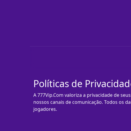
Políticas de Privacida
A 777Vip.Com valoriza a privacidade de seu
nossos canais de comunicação. Todos os dad
jogadores.