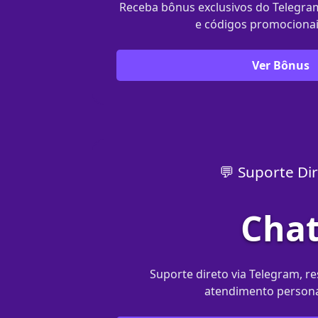
Receba bônus exclusivos do Telegra
e códigos promocionai
Ver Bônus
💬 Suporte Di
Cha
Suporte direto via Telegram, r
atendimento persona