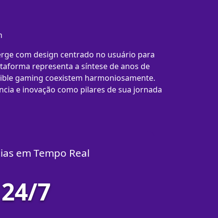
m
erge com design centrado no usuário para
ataforma representa a síntese de anos de
nsible gaming coexistem harmoniosamente.
cia e inovação como pilares de sua jornada
cias em Tempo Real
24/7