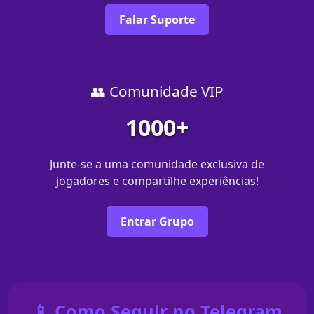
Falar Suporte
👥 Comunidade VIP
1000+
Junte-se a uma comunidade exclusiva de
jogadores e compartilhe experiências!
Entrar Grupo
📱 Como Seguir no Telegram