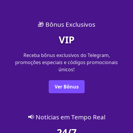
🎁 Bônus Exclusivos
VIP
Receba bônus exclusivos do Telegram,
promoções especiais e códigos promocionais
únicos!
Ver Bônus
📢 Notícias em Tempo Real
24/7