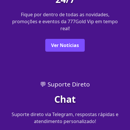
Fique por dentro de todas as novidades,
promoções e eventos da 777Gold Vip em tempo
real!
Ver Notícias
💬 Suporte Direto
Chat
Suporte direto via Telegram, respostas rápidas e
atendimento personalizado!