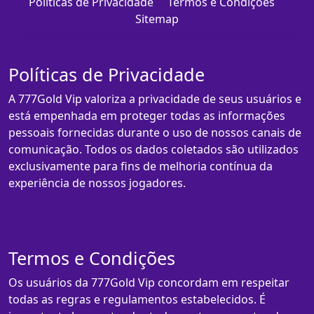
Políticas de Privacidade
Termos e Condições
Sitemap
Políticas de Privacidade
A 777Gold Vip valoriza a privacidade de seus usuários e
está empenhada em proteger todas as informações
pessoais fornecidas durante o uso de nossos canais de
comunicação. Todos os dados coletados são utilizados
exclusivamente para fins de melhoria contínua da
experiência de nossos jogadores.
Termos e Condições
Os usuários da 777Gold Vip concordam em respeitar
todas as regras e regulamentos estabelecidos. É