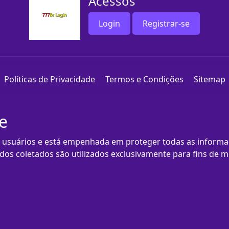
Acessos
Login
Registrar-se
Políticas de Privacidade
Termos e Condições
Sitemap
de
us usuários e está empenhada em proteger todas as informa
os coletados são utilizados exclusivamente para fins de m