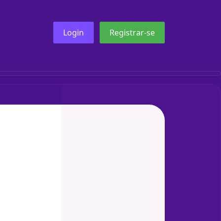
Login
Registrar-se