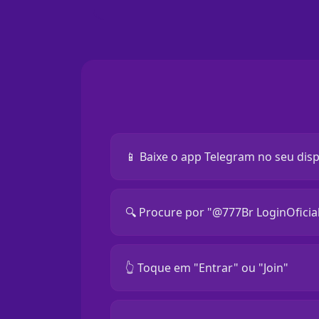
📱 Baixe o app Telegram no seu disp
🔍 Procure por "@777Br LoginOficia
👆 Toque em "Entrar" ou "Join"