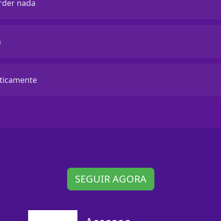
erder nada
a
aticamente
SEGUIR AGORA