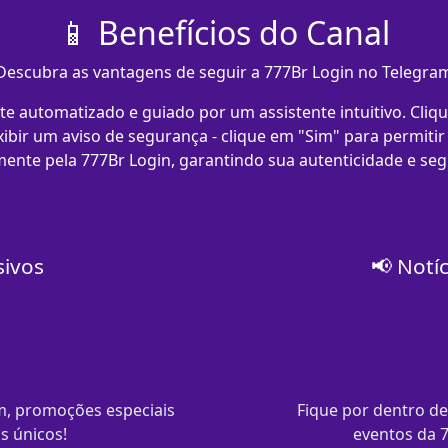
📱 Benefícios do Canal
Descubra as vantagens de seguir a 777Br Login no Telegra
e automatizado e guiado por um assistente intuitivo. Cliq
bir um aviso de segurança - clique em "Sim" para permitir 
mente pela 777Br Login, garantindo sua autenticidade e se
sivos
📢 Notí
m, promoções especiais
Fique por dentro d
s únicos!
eventos da 