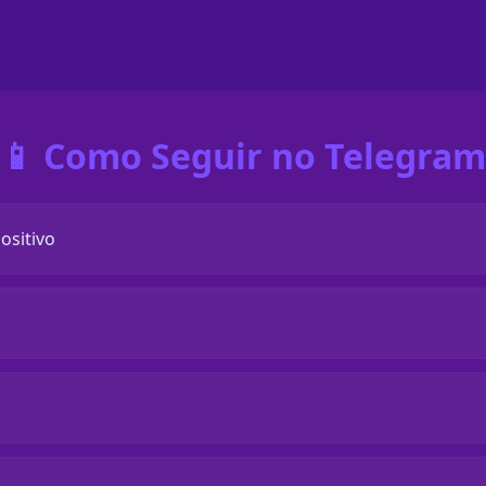
📱 Como Seguir no Telegram
ositivo