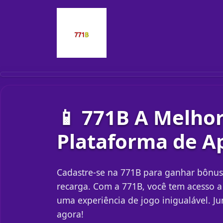
📱 771B A Melho
Plataforma de A
Cadastre-se na 771B para ganhar bônus
recarga. Com a 771B, você tem acesso a
uma experiência de jogo inigualável. J
agora!