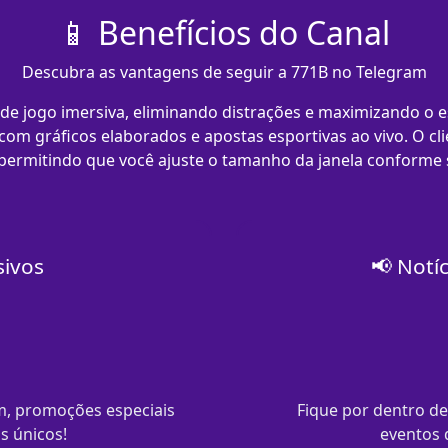
📱 Benefícios do Canal
Descubra as vantagens de seguir a 771B no Telegram
de jogo imersiva, eliminando distrações e maximizando o e
s com gráficos elaborados e apostas esportivas ao vivo. O c
 permitindo que você ajuste o tamanho da janela conforme 
sivos
📢 Notí
m, promoções especiais
Fique por dentro d
s únicos!
eventos 