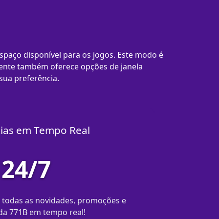
spaço disponível para os jogos. Este modo é
liente também oferece opções de janela
sua preferência.
cias em Tempo Real
24/7
e todas as novidades, promoções e
da 771B em tempo real!