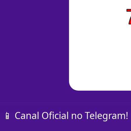
📱 Canal Oficial no Telegram!