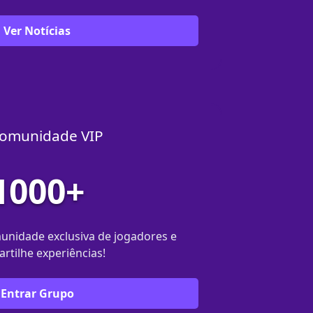
Ver Notícias
Comunidade VIP
1000+
unidade exclusiva de jogadores e
rtilhe experiências!
Entrar Grupo