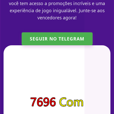
você tem acesso a promoções incríveis e uma
experiência de jogo inigualável. Junte-se aos
vencedores agora!
SEGUIR NO TELEGRAM