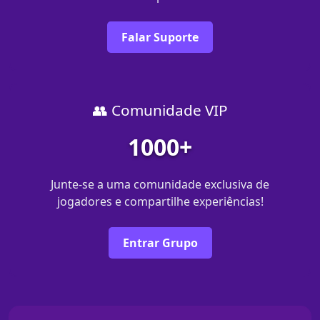
Falar Suporte
👥 Comunidade VIP
1000+
Junte-se a uma comunidade exclusiva de
jogadores e compartilhe experiências!
Entrar Grupo