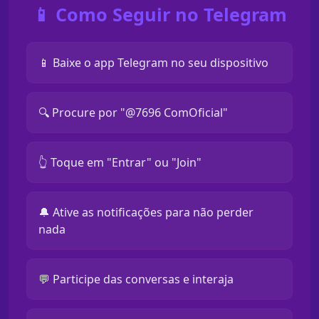
📱 Como Seguir no Telegram
📱 Baixe o app Telegram no seu dispositivo
🔍 Procure por "@7696 ComOficial"
👆 Toque em "Entrar" ou "Join"
🔔 Ative as notificações para não perder
nada
💬 Participe das conversas e interaja