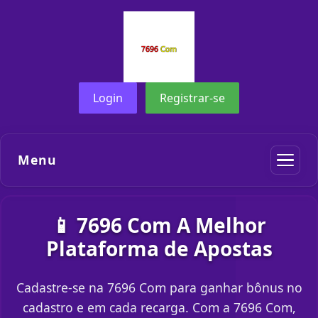
Login
Registrar-se
Menu
📱 7696 Com A Melhor
Plataforma de Apostas
Cadastre-se na 7696 Com para ganhar bônus no
cadastro e em cada recarga. Com a 7696 Com,