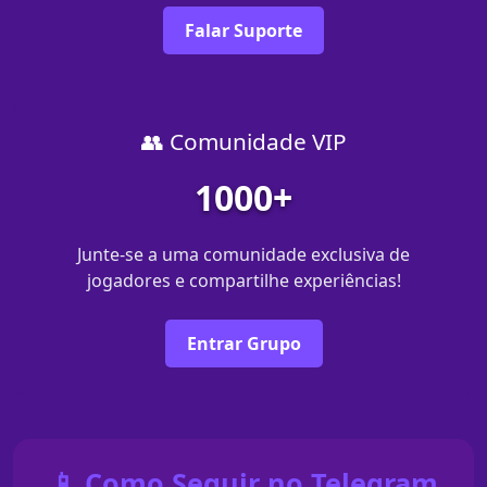
Falar Suporte
👥 Comunidade VIP
1000+
Junte-se a uma comunidade exclusiva de
jogadores e compartilhe experiências!
Entrar Grupo
📱 Como Seguir no Telegram