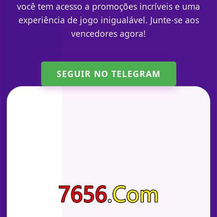
você tem acesso a promoções incríveis e uma
experiência de jogo inigualável. Junte-se aos
vencedores agora!
SEGUIR NO TELEGRAM