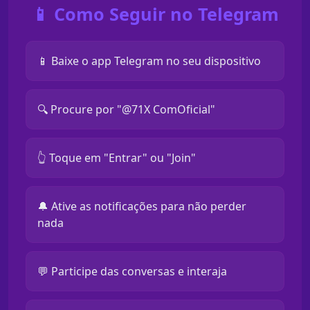
📱 Como Seguir no Telegram
📱 Baixe o app Telegram no seu dispositivo
🔍 Procure por "@71X ComOficial"
👆 Toque em "Entrar" ou "Join"
🔔 Ative as notificações para não perder
nada
💬 Participe das conversas e interaja