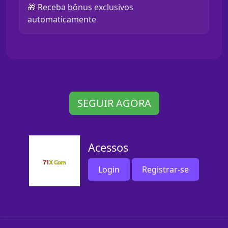
🎁 Receba bônus exclusivos
automaticamente
SEGUIR AGORA
Acessos
Login
Registrar-se