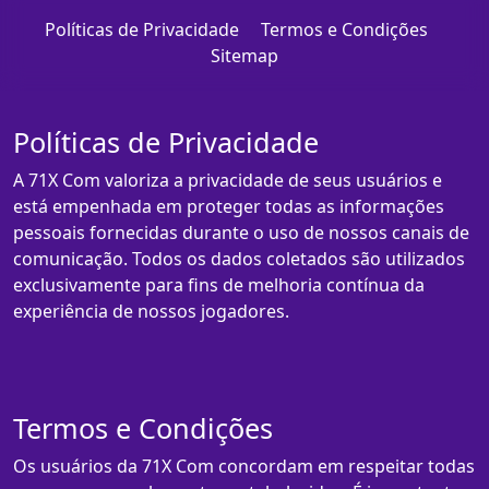
Políticas de Privacidade
Termos e Condições
Sitemap
Políticas de Privacidade
A 71X Com valoriza a privacidade de seus usuários e
está empenhada em proteger todas as informações
pessoais fornecidas durante o uso de nossos canais de
comunicação. Todos os dados coletados são utilizados
exclusivamente para fins de melhoria contínua da
experiência de nossos jogadores.
Termos e Condições
Os usuários da 71X Com concordam em respeitar todas