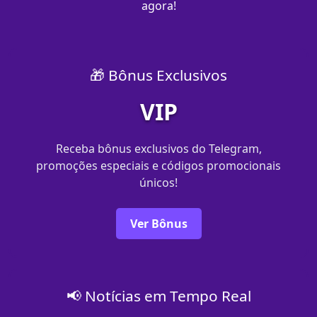
agora!
🎁 Bônus Exclusivos
VIP
Receba bônus exclusivos do Telegram,
promoções especiais e códigos promocionais
únicos!
Ver Bônus
📢 Notícias em Tempo Real