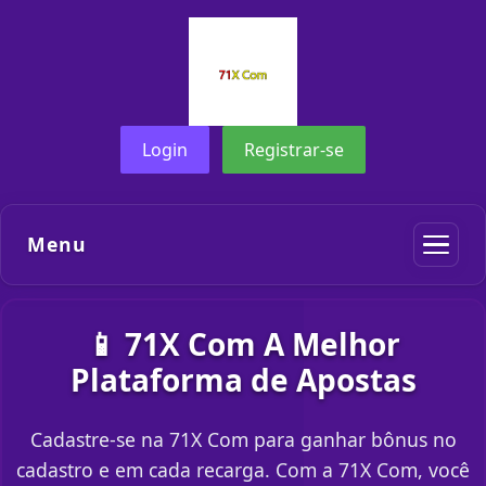
Login
Registrar-se
Menu
📱 71X Com A Melhor
Plataforma de Apostas
Cadastre-se na 71X Com para ganhar bônus no
cadastro e em cada recarga. Com a 71X Com, você