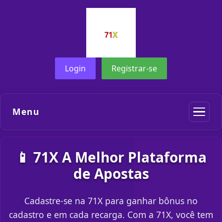
Login
Registrar-se
Menu
📱 71X A Melhor Plataforma
de Apostas
Cadastre-se na 71X para ganhar bônus no
cadastro e em cada recarga. Com a 71X, você tem