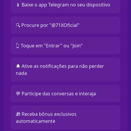
📱 Baixe o app Telegram no seu dispositivo
🔍 Procure por "@71XOficial"
👆 Toque em "Entrar" ou "Join"
🔔 Ative as notificações para não perder
nada
💬 Participe das conversas e interaja
🎁 Receba bônus exclusivos
automaticamente