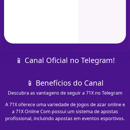
📱 Canal Oficial no Telegram!
📱 Benefícios do Canal
Descubra as vantagens de seguir a 71X no Telegram
A 71X oferece uma variedade de jogos de azar online e
a 71X Online Com possui um sistema de apostas
profissional, incluindo apostas em eventos esportivos.