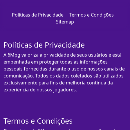
Políticas de Privacidade
Termos e Condições
Sitemap
Políticas de Privacidade
A 6Mpg valoriza a privacidade de seus usuários e está
empenhada em proteger todas as informações
pessoais fornecidas durante o uso de nossos canais de
comunicação. Todos os dados coletados são utilizados
exclusivamente para fins de melhoria contínua da
experiência de nossos jogadores.
Termos e Condições