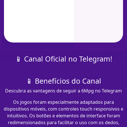
📱 Canal Oficial no Telegram!
📱 Benefícios do Canal
Descubra as vantagens de seguir a 6Mpg no Telegram
Os jogos foram especialmente adaptados para
dispositivos móveis, com controles touch responsivos e
intuitivos. Os botões e elementos de interface foram
redimensionados para facilitar o uso com os dedos,