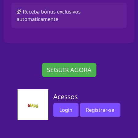
🎁 Receba bônus exclusivos
automaticamente
SEGUIR AGORA
Acessos
Login
Registrar-se