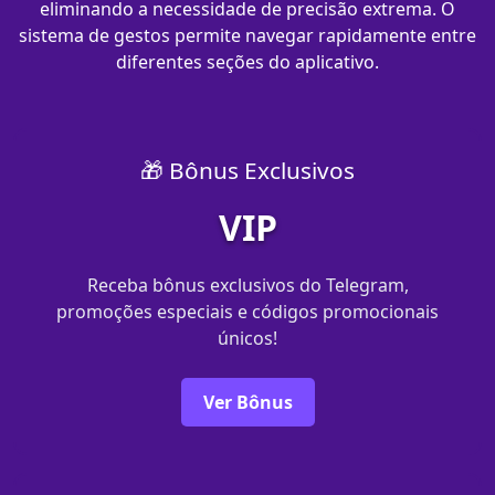
eliminando a necessidade de precisão extrema. O
sistema de gestos permite navegar rapidamente entre
diferentes seções do aplicativo.
🎁 Bônus Exclusivos
VIP
Receba bônus exclusivos do Telegram,
promoções especiais e códigos promocionais
únicos!
Ver Bônus