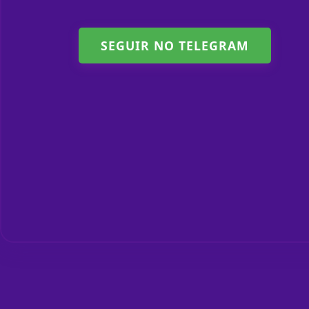
SEGUIR NO TELEGRAM