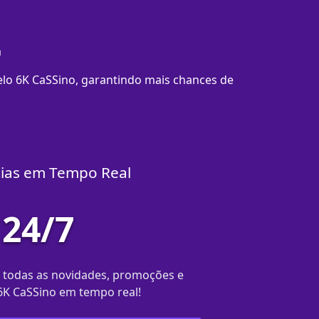
m
elo 6K CaSSino, garantindo mais chances de
cias em Tempo Real
24/7
e todas as novidades, promoções e
6K CaSSino em tempo real!