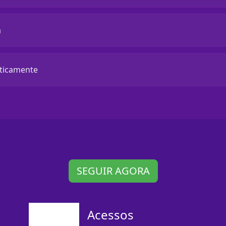
a
aticamente
SEGUIR AGORA
Acessos