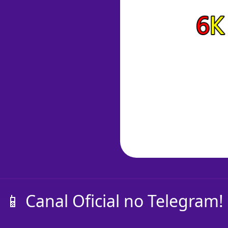
📱 Canal Oficial no Telegram!