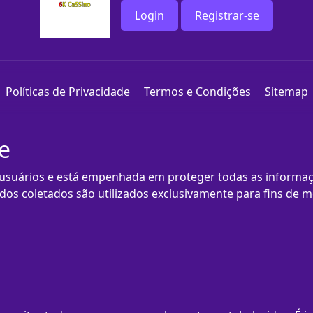
Login
Registrar-se
Políticas de Privacidade
Termos e Condições
Sitemap
de
s usuários e está empenhada em proteger todas as informa
os coletados são utilizados exclusivamente para fins de m