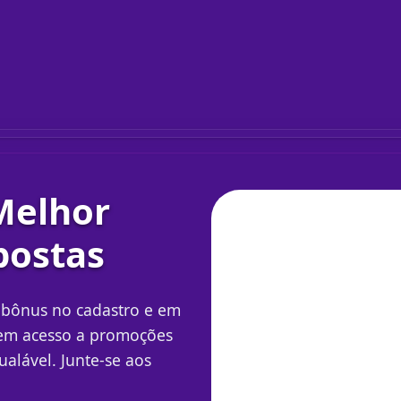
Melhor
postas
 bônus no cadastro e em
tem acesso a promoções
ualável. Junte-se aos