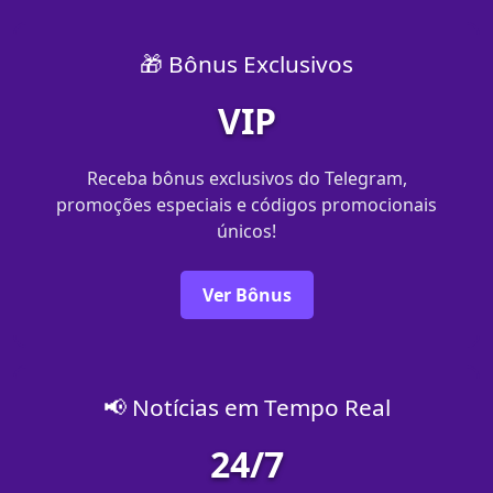
🎁 Bônus Exclusivos
VIP
Receba bônus exclusivos do Telegram,
promoções especiais e códigos promocionais
únicos!
Ver Bônus
📢 Notícias em Tempo Real
24/7