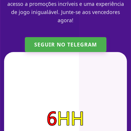
acesso a promoções incríveis e uma experiência
de jogo inigualável. Junte-se aos vencedores
agora!
SEGUIR NO TELEGRAM