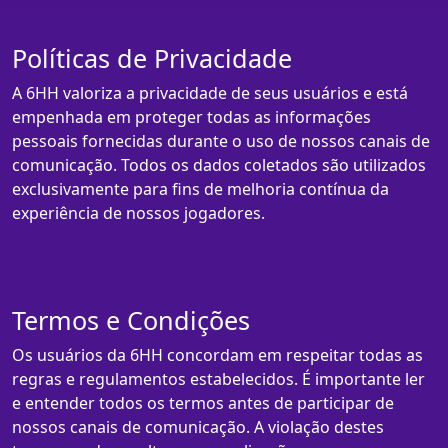
Políticas de Privacidade
A 6HH valoriza a privacidade de seus usuários e está
empenhada em proteger todas as informações
pessoais fornecidas durante o uso de nossos canais de
comunicação. Todos os dados coletados são utilizados
exclusivamente para fins de melhoria contínua da
experiência de nossos jogadores.
Termos e Condições
Os usuários da 6HH concordam em respeitar todas as
regras e regulamentos estabelecidos. É importante ler
e entender todos os termos antes de participar de
nossos canais de comunicação. A violação destes