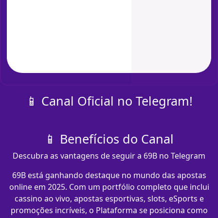
📱 Canal Oficial no Telegram!
📱 Benefícios do Canal
Descubra as vantagens de seguir a 69B no Telegram
69B está ganhando destaque no mundo das apostas
online em 2025. Com um portfólio completo que inclui
cassino ao vivo, apostas esportivas, slots, eSports e
promoções incríveis, o Plataforma se posiciona como