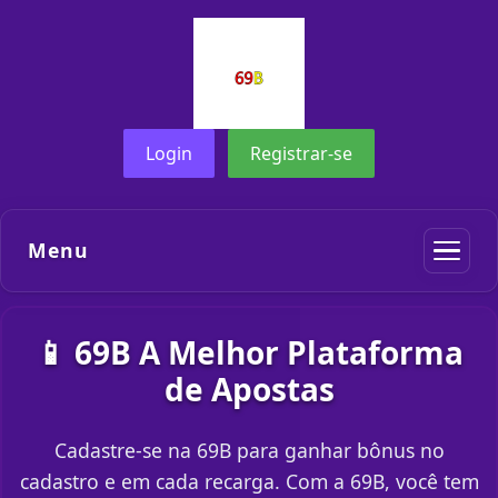
Login
Registrar-se
Menu
📱 69B A Melhor Plataforma
de Apostas
Cadastre-se na 69B para ganhar bônus no
cadastro e em cada recarga. Com a 69B, você tem