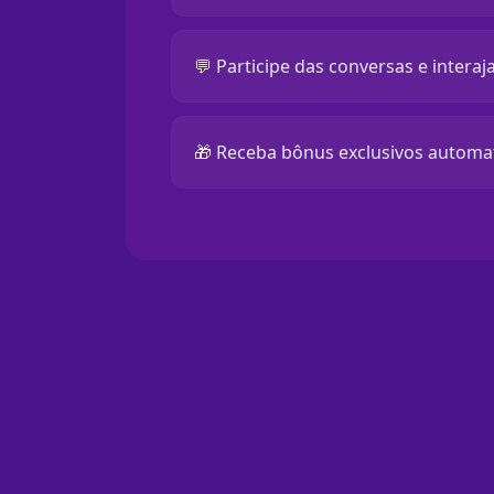
💬 Participe das conversas e interaj
🎁 Receba bônus exclusivos autom