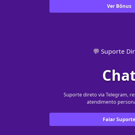
Ver Bônus
💬 Suporte Di
Cha
Suporte direto via Telegram, r
atendimento persona
Falar Suport