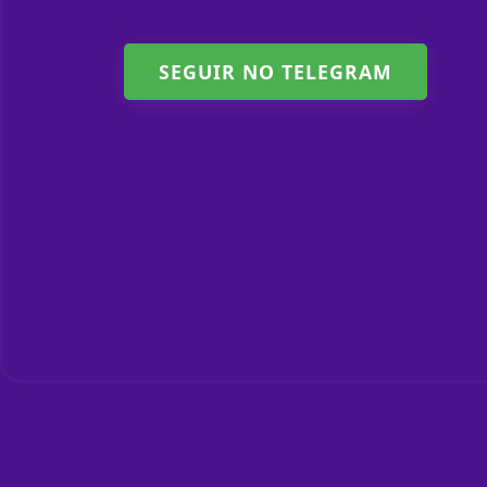
SEGUIR NO TELEGRAM