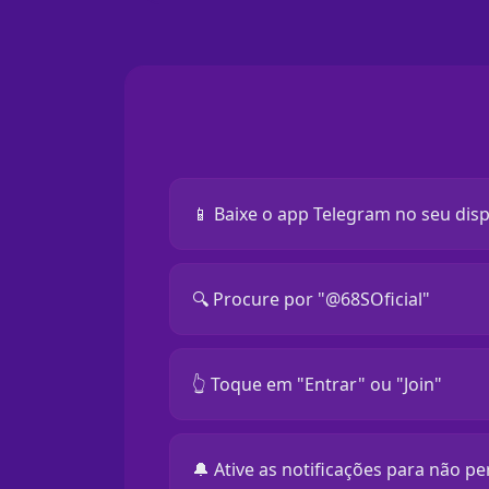
📱 Baixe o app Telegram no seu disp
🔍 Procure por "@68SOficial"
👆 Toque em "Entrar" ou "Join"
🔔 Ative as notificações para não p