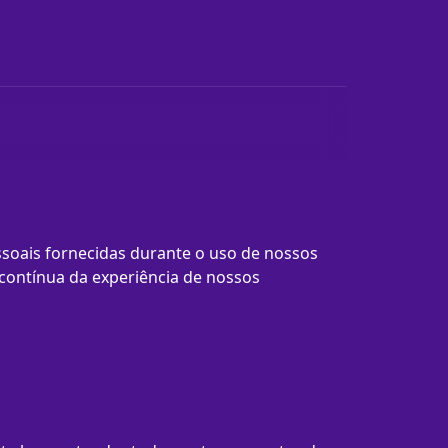
ssoais fornecidas durante o uso de nossos
 contínua da experiência de nossos