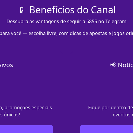
📱 Benefícios do Canal
Descubra as vantagens de seguir a 6855 no Telegram
para você — escolha livre, com dicas de apostas e jogos oti
sivos
📢 Notí
m, promoções especiais
Fique por dentro d
s únicos!
eventos 