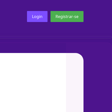
Login
Registrar-se