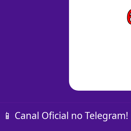
📱 Canal Oficial no Telegram!