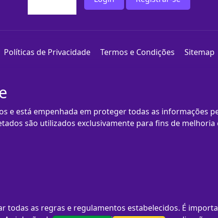
Políticas de Privacidade
Termos e Condições
Sitemap
de
rios e está empenhada em proteger todas as informações p
tados são utilizados exclusivamente para fins de melhoria
 todas as regras e regulamentos estabelecidos. É importa