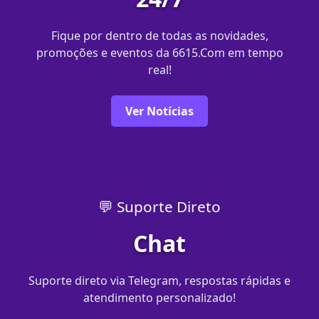
Fique por dentro de todas as novidades,
promoções e eventos da 6615.Com em tempo
real!
Ver Notícias
💬 Suporte Direto
Chat
Suporte direto via Telegram, respostas rápidas e
atendimento personalizado!