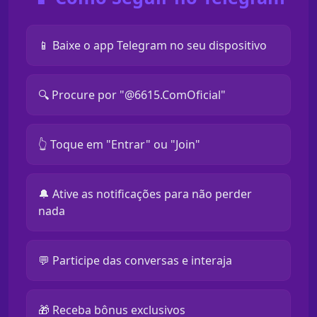
📱 Baixe o app Telegram no seu dispositivo
🔍 Procure por "@6615.ComOficial"
👆 Toque em "Entrar" ou "Join"
🔔 Ative as notificações para não perder
nada
💬 Participe das conversas e interaja
🎁 Receba bônus exclusivos