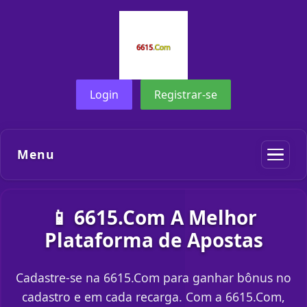
Login
Registrar-se
Menu
📱 6615.Com A Melhor
Plataforma de Apostas
Cadastre-se na 6615.Com para ganhar bônus no
cadastro e em cada recarga. Com a 6615.Com,