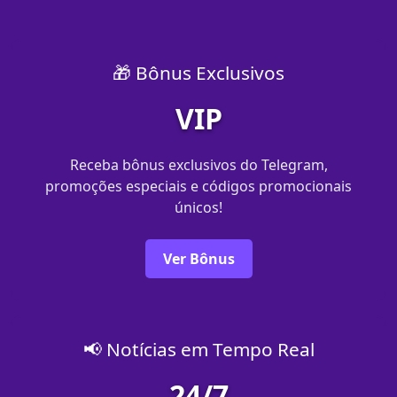
🎁 Bônus Exclusivos
VIP
Receba bônus exclusivos do Telegram,
promoções especiais e códigos promocionais
únicos!
Ver Bônus
📢 Notícias em Tempo Real
24/7