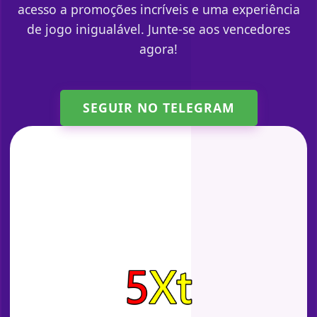
acesso a promoções incríveis e uma experiência
de jogo inigualável. Junte-se aos vencedores
agora!
SEGUIR NO TELEGRAM