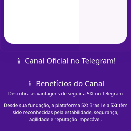
📱 Canal Oficial no Telegram!
📱 Benefícios do Canal
Descubra as vantagens de seguir a 5Xt no Telegram
Desde sua fundação, a plataforma 5Xt Brasil e a 5Xt têm
sido reconhecidas pela estabilidade, segurança,
agilidade e reputação impecável.