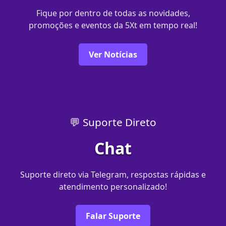
Fique por dentro de todas as novidades,
promoções e eventos da 5Xt em tempo real!
Ver Notícias
💬 Suporte Direto
Chat
Suporte direto via Telegram, respostas rápidas e
atendimento personalizado!
Falar Suporte