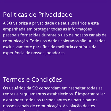
Políticas de Privacidade
A 5Xt valoriza a privacidade de seus usuários e está
empenhada em proteger todas as informações
pessoais fornecidas durante o uso de nossos canais de
comunicação. Todos os dados coletados são utilizados
exclusivamente para fins de melhoria contínua da
experiência de nossos jogadores.
Termos e Condições
Os usuários da 5Xt concordam em respeitar todas as
regras e regulamentos estabelecidos. É importante ler
e entender todos os termos antes de participar de
nossos canais de comunicação. A violação destes