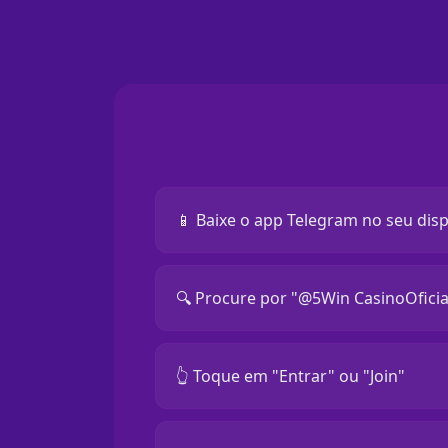
📱 Baixe o app Telegram no seu disp
🔍 Procure por "@5Win CasinoOficia
👆 Toque em "Entrar" ou "Join"