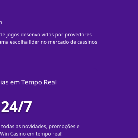
m
 de jogos desenvolvidos por provedores
 uma escolha líder no mercado de cassinos
cias em Tempo Real
24/7
e todas as novidades, promoções e
5Win Casino em tempo real!