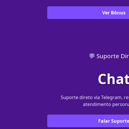
Ver Bônus
💬 Suporte Di
Cha
Suporte direto via Telegram, r
atendimento persona
Falar Suport