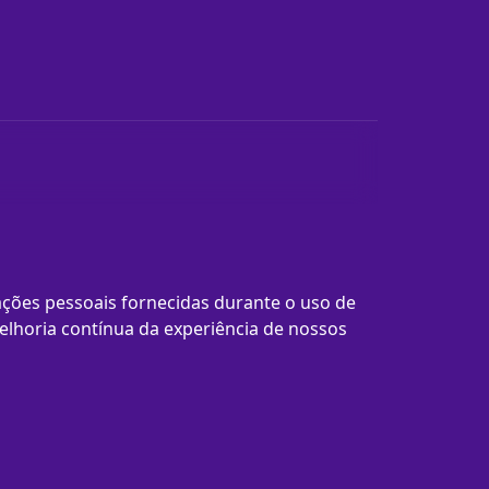
ações pessoais fornecidas durante o uso de
elhoria contínua da experiência de nossos