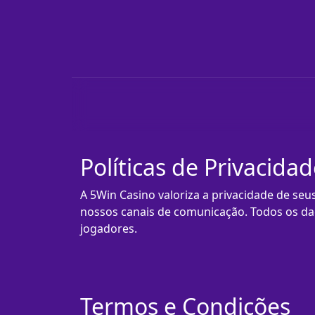
Políticas de Privacida
A 5Win Casino valoriza a privacidade de se
nossos canais de comunicação. Todos os dad
jogadores.
Termos e Condições