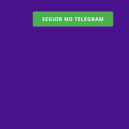
SEGUIR NO TELEGRAM