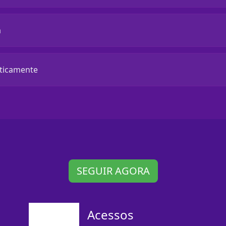
a
aticamente
SEGUIR AGORA
Acessos