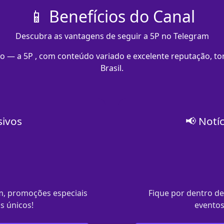
📱 Benefícios do Canal
Descubra as vantagens de seguir a 5P no Telegram
rio — a 5P , com conteúdo variado e excelente reputação, t
Brasil.
sivos
📢 Notí
m, promoções especiais
Fique por dentro d
s únicos!
eventos