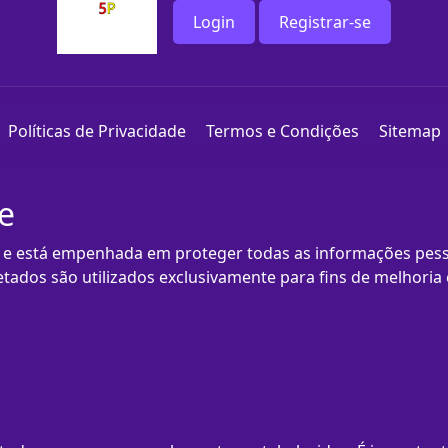
Login
Registrar-se
Políticas de Privacidade
Termos e Condições
Sitemap
de
os e está empenhada em proteger todas as informações pes
tados são utilizados exclusivamente para fins de melhoria