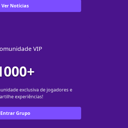
Ver Notícias
Comunidade VIP
1000+
unidade exclusiva de jogadores e
rtilhe experiências!
Entrar Grupo