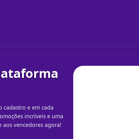
Plataforma
o cadastro e em cada
romoções incríveis e uma
se aos vencedores agora!