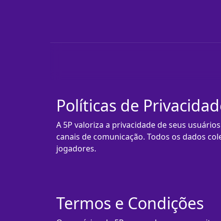
Políticas de Privacida
A 5P valoriza a privacidade de seus usuári
canais de comunicação. Todos os dados cole
jogadores.
Termos e Condições