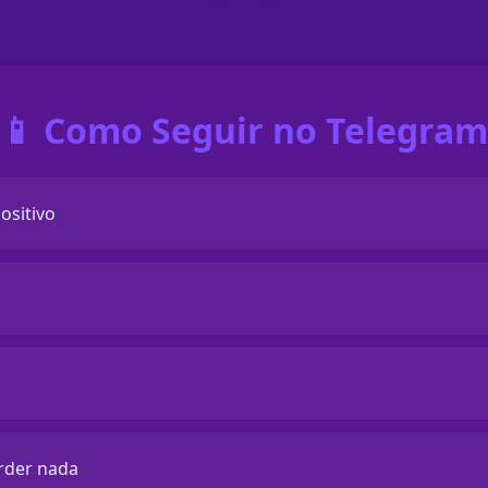
📱 Como Seguir no Telegram
ositivo
erder nada