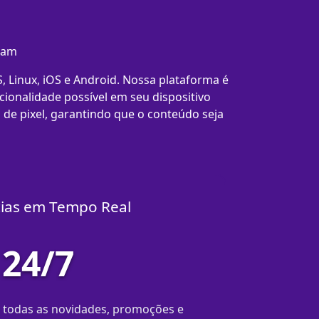
ram
 Linux, iOS e Android. Nossa plataforma é
ionalidade possível em seu dispositivo
 de pixel, garantindo que o conteúdo seja
cias em Tempo Real
24/7
e todas as novidades, promoções e