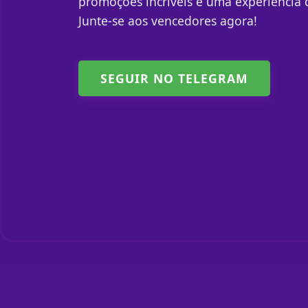
promoções incríveis e uma experiência d
Junte-se aos vencedores agora!
SEGUIR NO TELEGRAM