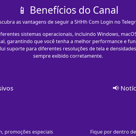
📱 Benefícios do Canal
scubra as vantagens de seguir a 5HHh Com Login no Teleg
ferentes sistemas operacionais, incluindo Windows, macOS,
al, garantindo que você tenha a melhor performance e func
lui suporte para diferentes resoluções de tela e densidades
sempre exibido corretamente.
sivos
📢 Notí
m, promoções especiais
Fique por dentro d