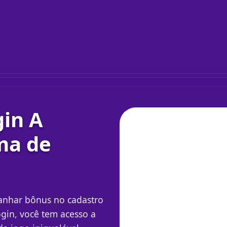
in A
ma de
anhar bônus no cadastro
in, você tem acesso a