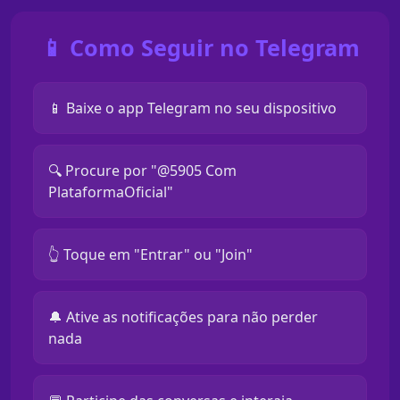
📱 Como Seguir no Telegram
📱 Baixe o app Telegram no seu dispositivo
🔍 Procure por "@5905 Com
PlataformaOficial"
👆 Toque em "Entrar" ou "Join"
🔔 Ative as notificações para não perder
nada