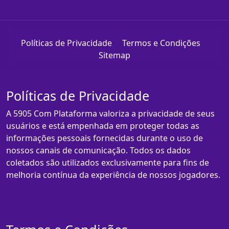
Políticas de Privacidade
Termos e Condições
Sitemap
Políticas de Privacidade
A 5905 Com Plataforma valoriza a privacidade de seus
usuários e está empenhada em proteger todas as
informações pessoais fornecidas durante o uso de
nossos canais de comunicação. Todos os dados
coletados são utilizados exclusivamente para fins de
melhoria contínua da experiência de nossos jogadores.