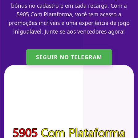
bônus no cadastro e em cada recarga. Com a
5905 Com Plataforma, você tem acesso a
promoções incríveis e uma experiência de jogo
inigualável. Junte-se aos vencedores agora!
SEGUIR NO TELEGRAM