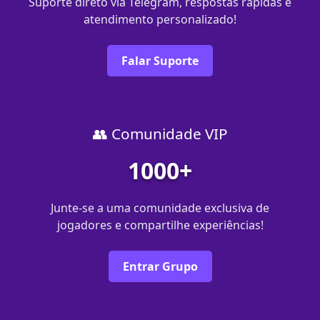
Suporte direto via Telegram, respostas rápidas e
atendimento personalizado!
Falar Suporte
👥 Comunidade VIP
1000+
Junte-se a uma comunidade exclusiva de
jogadores e compartilhe experiências!
Entrar Grupo