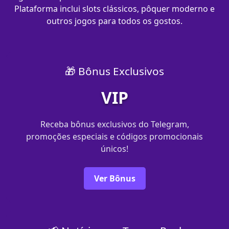
Plataforma inclui slots clássicos, pôquer moderno e
outros jogos para todos os gostos.
🎁 Bônus Exclusivos
VIP
Receba bônus exclusivos do Telegram,
promoções especiais e códigos promocionais
únicos!
Ver Bônus