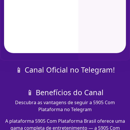
📱 Canal Oficial no Telegram!
📱 Benefícios do Canal
Descubra as vantagens de seguir a 5905 Com
Plataforma no Telegram
A plataforma 5905 Com Plataforma Brasil oferece uma
gama completa de entretenimento — a 5905 Com