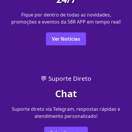
Fique por dentro de todas as novidades,
promoções e eventos da 58R APP em tempo real!
Ver Notícias
💬 Suporte Direto
Chat
Suporte direto via Telegram, respostas rápidas e
atendimento personalizado!