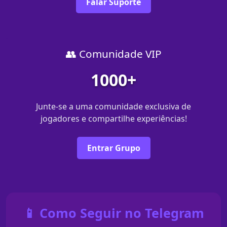
Falar Suporte
👥 Comunidade VIP
1000+
Junte-se a uma comunidade exclusiva de
jogadores e compartilhe experiências!
Entrar Grupo
📱 Como Seguir no Telegram