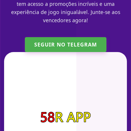
tem acesso a promoções incríveis e uma
experiência de jogo inigualável. Junte-se aos
vencedores agora!
SEGUIR NO TELEGRAM