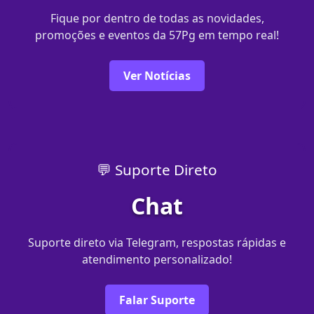
Fique por dentro de todas as novidades,
promoções e eventos da 57Pg em tempo real!
Ver Notícias
💬 Suporte Direto
Chat
Suporte direto via Telegram, respostas rápidas e
atendimento personalizado!
Falar Suporte