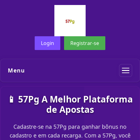
Login
Registrar-se
Menu
📱 57Pg A Melhor Plataforma
de Apostas
Cadastre-se na 57Pg para ganhar bônus no
cadastro e em cada recarga. Com a 57Pg, você