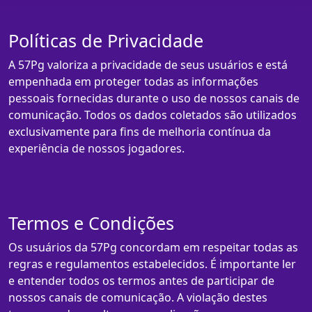
Políticas de Privacidade
A 57Pg valoriza a privacidade de seus usuários e está
empenhada em proteger todas as informações
pessoais fornecidas durante o uso de nossos canais de
comunicação. Todos os dados coletados são utilizados
exclusivamente para fins de melhoria contínua da
experiência de nossos jogadores.
Termos e Condições
Os usuários da 57Pg concordam em respeitar todas as
regras e regulamentos estabelecidos. É importante ler
e entender todos os termos antes de participar de
nossos canais de comunicação. A violação destes