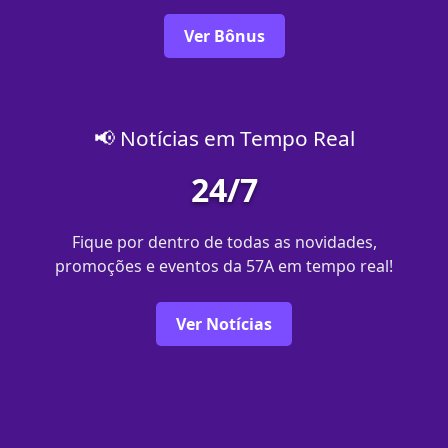
Ver Bônus
📢 Notícias em Tempo Real
24/7
Fique por dentro de todas as novidades,
promoções e eventos da 57A em tempo real!
Ver Notícias