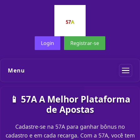
Login
Registrar-se
Menu
📱 57A A Melhor Plataforma
de Apostas
Cadastre-se na 57A para ganhar bônus no
cadastro e em cada recarga. Com a 57A, você tem