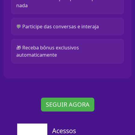
nada
💬 Participe das conversas e interaja
🎁 Receba bônus exclusivos
automaticamente
SEGUIR AGORA
Acessos