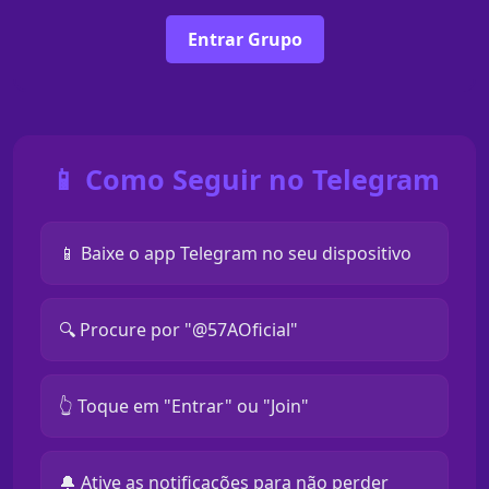
Entrar Grupo
📱 Como Seguir no Telegram
📱 Baixe o app Telegram no seu dispositivo
🔍 Procure por "@57AOficial"
👆 Toque em "Entrar" ou "Join"
🔔 Ative as notificações para não perder