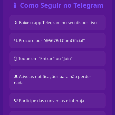
📱 Como Seguir no Telegram
📱 Baixe o app Telegram no seu dispositivo
🔍 Procure por "@567Brl.ComOficial"
👆 Toque em "Entrar" ou "Join"
🔔 Ative as notificações para não perder
nada
💬 Participe das conversas e interaja