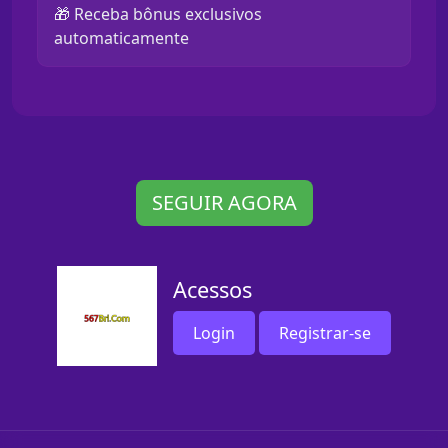
🎁 Receba bônus exclusivos
automaticamente
SEGUIR AGORA
Acessos
Login
Registrar-se