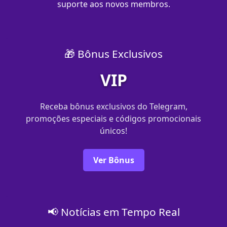
suporte aos novos membros.
🎁 Bônus Exclusivos
VIP
Receba bônus exclusivos do Telegram,
promoções especiais e códigos promocionais
únicos!
Ver Bônus
📢 Notícias em Tempo Real