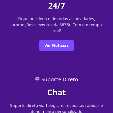
24/7
Fique por dentro de todas as novidades,
promoções e eventos da 567Brl.Com em tempo
real!
Ver Notícias
💬 Suporte Direto
Chat
Suporte direto via Telegram, respostas rápidas e
atendimento personalizado!