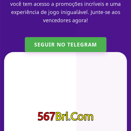
você tem acesso a promoções incríveis e uma
experiência de jogo inigualável. Junte-se aos
vencedores agora!
SEGUIR NO TELEGRAM