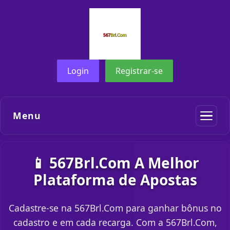
Login
Registrar-se
Menu
📱 567Brl.Com A Melhor
Plataforma de Apostas
Cadastre-se na 567Brl.Com para ganhar bônus no
cadastro e em cada recarga. Com a 567Brl.Com,