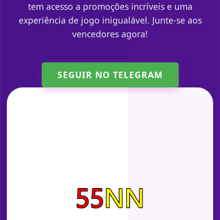
tem acesso a promoções incríveis e uma
experiência de jogo inigualável. Junte-se aos
vencedores agora!
SEGUIR NO TELEGRAM