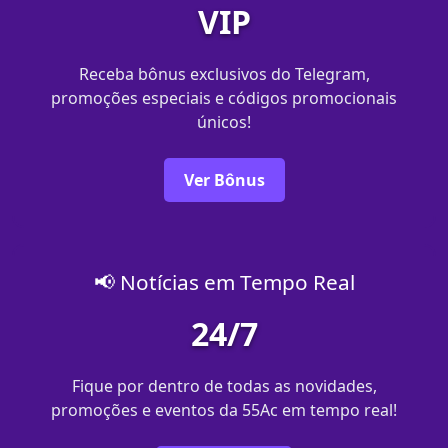
VIP
Receba bônus exclusivos do Telegram,
promoções especiais e códigos promocionais
únicos!
Ver Bônus
📢 Notícias em Tempo Real
24/7
Fique por dentro de todas as novidades,
promoções e eventos da 55Ac em tempo real!