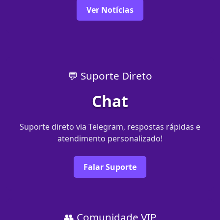
Ver Notícias
💬 Suporte Direto
Chat
Suporte direto via Telegram, respostas rápidas e
atendimento personalizado!
Falar Suporte
👥 Comunidade VIP