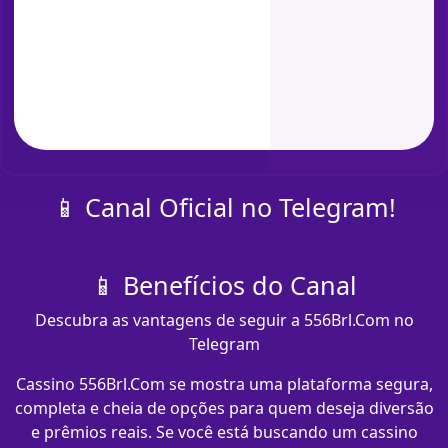
📱 Canal Oficial no Telegram!
📱 Benefícios do Canal
Descubra as vantagens de seguir a 556Brl.Com no
Telegram
Cassino 556Brl.Com se mostra uma plataforma segura,
completa e cheia de opções para quem deseja diversão
e prêmios reais. Se você está buscando um cassino