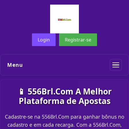
Login
Registrar-se
Menu
📱 556Brl.Com A Melhor
Plataforma de Apostas
Cadastre-se na 556Brl.Com para ganhar bônus no
cadastro e em cada recarga. Com a 556Brl.Com,