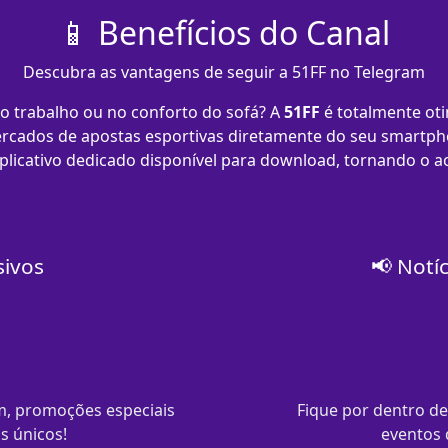
📱 Benefícios do Canal
Descubra as vantagens de seguir a 51FF no Telegram
do trabalho ou no conforto do sofá? A
51FF
é totalmente oti
ercados de apostas esportivas diretamente do seu smartph
icativo dedicado disponível para download, tornando o ac
sivos
📢 Notí
m, promoções especiais
Fique por dentro d
s únicos!
eventos 