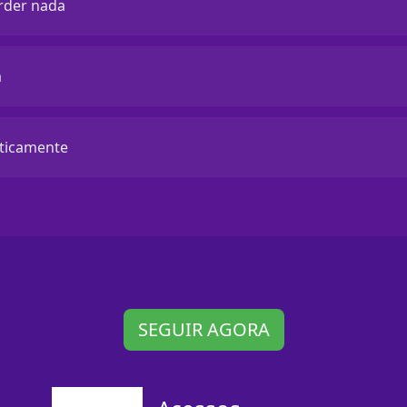
erder nada
a
aticamente
SEGUIR AGORA