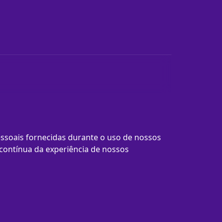
essoais fornecidas durante o uso de nossos
 contínua da experiência de nossos