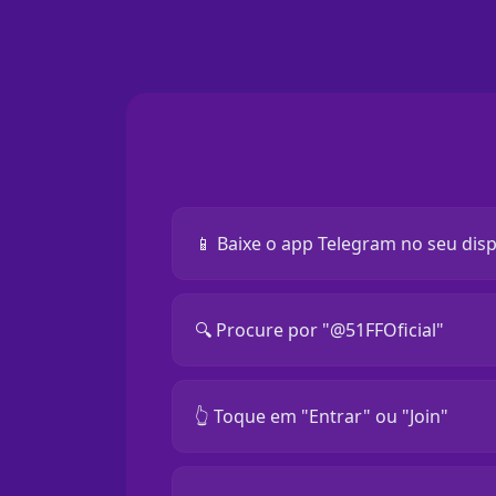
📱 Baixe o app Telegram no seu disp
🔍 Procure por "@51FFOficial"
👆 Toque em "Entrar" ou "Join"