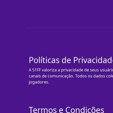
Políticas de Privacida
A 51FF valoriza a privacidade de seus usuá
canais de comunicação. Todos os dados cole
jogadores.
Termos e Condições