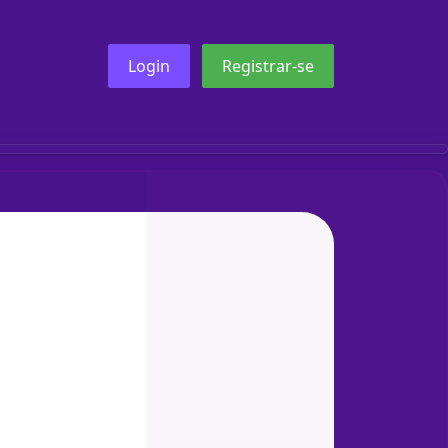
Login
Registrar-se