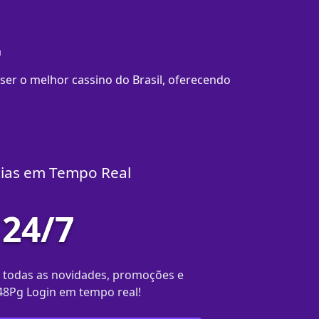
m
er o melhor cassino do Brasil, oferecendo
cias em Tempo Real
24/7
e todas as novidades, promoções e
48Pg Login em tempo real!