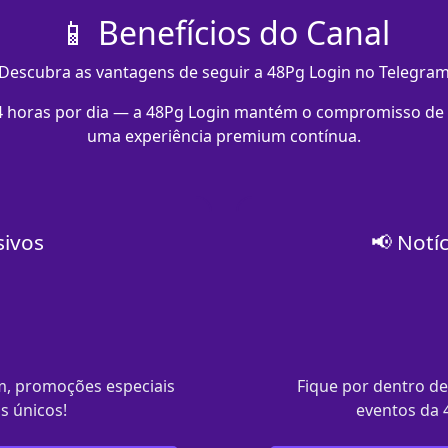
📱 Benefícios do Canal
Descubra as vantagens de seguir a 48Pg Login no Telegra
24 horas por dia — a 48Pg Login mantém o compromisso de s
uma experiência premium contínua.
sivos
📢 Notí
m, promoções especiais
Fique por dentro d
s únicos!
eventos da 