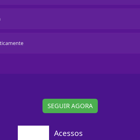
a
aticamente
SEGUIR AGORA
Acessos