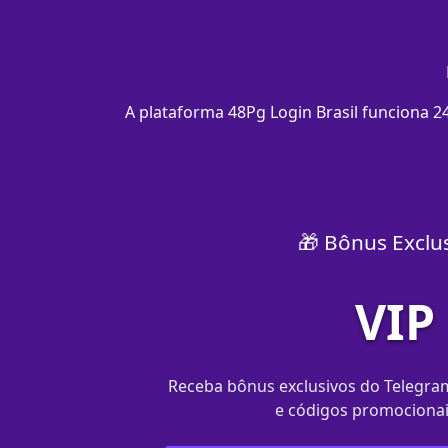
A plataforma 48Pg Login Brasil funciona 
🎁 Bônus Exclu
VIP
Receba bônus exclusivos do Telegra
e códigos promocionai