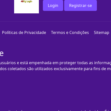
Login
Registrar-se
Políticas de Privacidade
Termos e Condições
Sitemap
de
s usuários e está empenhada em proteger todas as informa
os coletados são utilizados exclusivamente para fins de m