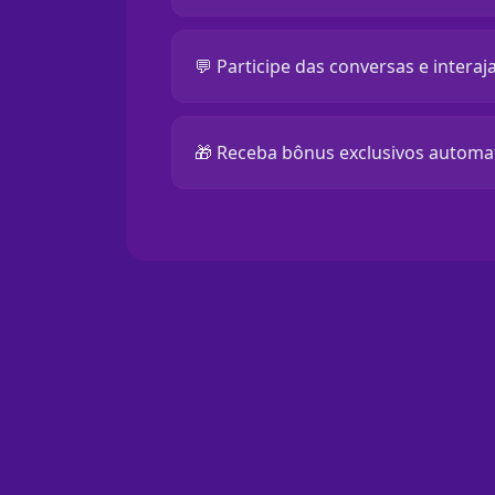
💬 Participe das conversas e interaj
🎁 Receba bônus exclusivos autom