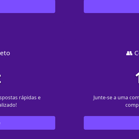
reto
👥 
t
espostas rápidas e
Junte-se a uma com
lizado!
compa
e