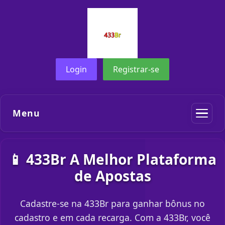
Login
Registrar-se
Menu
📱 433Br A Melhor Plataforma
de Apostas
Cadastre-se na 433Br para ganhar bônus no
cadastro e em cada recarga. Com a 433Br, você