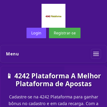
Login
Registrar-se
Menu
📱 4242 Plataforma A Melhor
Plataforma de Apostas
Cadastre-se na 4242 Plataforma para ganhar
bônus no cadastro e em cada recarga. Com a