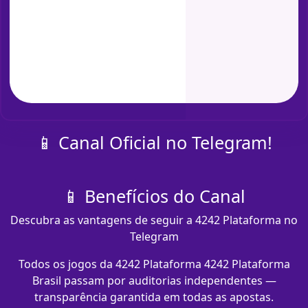
📱 Canal Oficial no Telegram!
📱 Benefícios do Canal
Descubra as vantagens de seguir a 4242 Plataforma no
Telegram
Todos os jogos da 4242 Plataforma 4242 Plataforma
Brasil passam por auditorias independentes —
transparência garantida em todas as apostas.