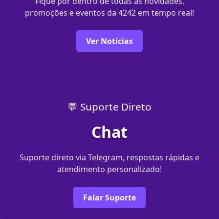
Fique por dentro de todas as novidades,
promoções e eventos da 4242 em tempo real!
Ver Notícias
💬 Suporte Direto
Chat
Suporte direto via Telegram, respostas rápidas e
atendimento personalizado!
Falar Suporte