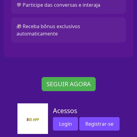
💬 Participe das conversas e interaja
🎁 Receba bônus exclusivos
automaticamente
SEGUIR AGORA
Acessos
Login
Registrar-se