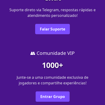
Suporte direto via Telegram, respostas rápidas e
atendimento personalizado!
Falar Suporte
👥 Comunidade VIP
1000+
Junte-se a uma comunidade exclusiva de
jogadores e compartilhe experiências!
Entrar Grupo