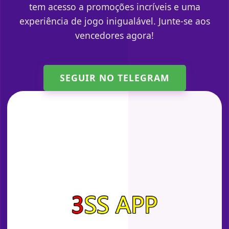
tem acesso a promoções incríveis e uma
experiência de jogo inigualável. Junte-se aos
vencedores agora!
SEGUIR NO TELEGRAM