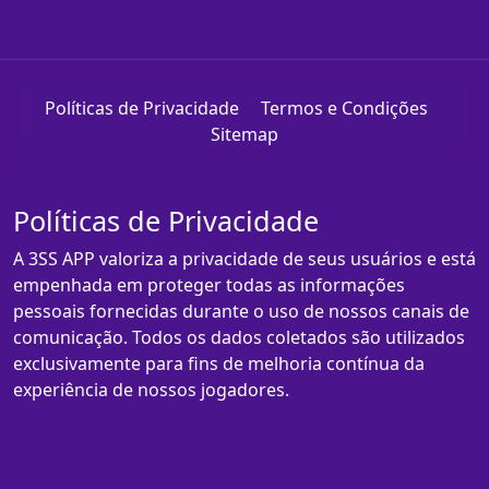
Políticas de Privacidade
Termos e Condições
Sitemap
Políticas de Privacidade
A 3SS APP valoriza a privacidade de seus usuários e está
empenhada em proteger todas as informações
pessoais fornecidas durante o uso de nossos canais de
comunicação. Todos os dados coletados são utilizados
exclusivamente para fins de melhoria contínua da
experiência de nossos jogadores.