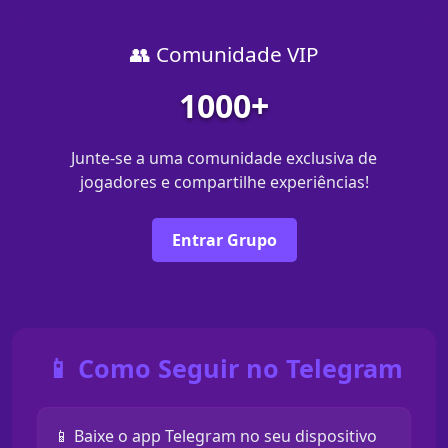
👥 Comunidade VIP
1000+
Junte-se a uma comunidade exclusiva de
jogadores e compartilhe experiências!
Entrar Grupo
📱 Como Seguir no Telegram
📱 Baixe o app Telegram no seu dispositivo