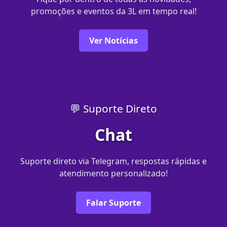
promoções e eventos da 3L em tempo real!
Ver Notícias
💬 Suporte Direto
Chat
Suporte direto via Telegram, respostas rápidas e
atendimento personalizado!
Falar Suporte