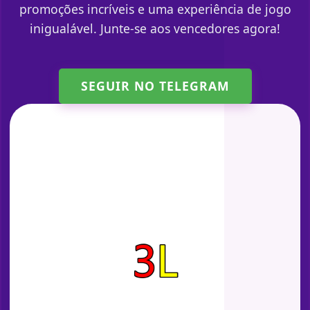
promoções incríveis e uma experiência de jogo
inigualável. Junte-se aos vencedores agora!
SEGUIR NO TELEGRAM