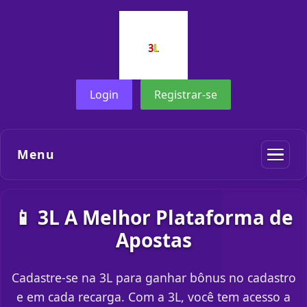
Login
Registrar-se
Menu
📱 3L A Melhor Plataforma de
Apostas
Cadastre-se na 3L para ganhar bônus no cadastro
e em cada recarga. Com a 3L, você tem acesso a