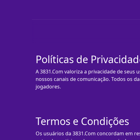
Políticas de Privacida
A 3831.Com valoriza a privacidade de seus 
nossos canais de comunicação. Todos os dad
jogadores.
Termos e Condições
Os usuários da 3831.Com concordam em resp