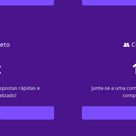
reto
👥 
t
espostas rápidas e
Junte-se a uma com
lizado!
compa
e