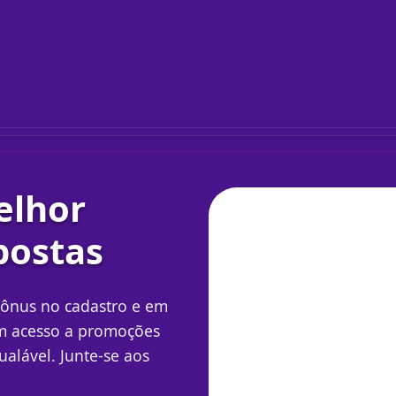
elhor
postas
bônus no cadastro e em
em acesso a promoções
ualável. Junte-se aos