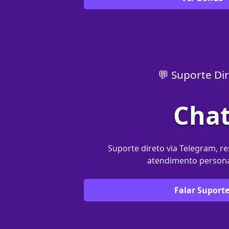
💬 Suporte Di
Cha
Suporte direto via Telegram, r
atendimento persona
Falar Suport