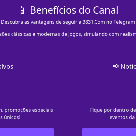
📱 Benefícios do Canal
Descubra as vantagens de seguir a 3831.Com no Telegram
sões clássicas e modernas de jogos, simulando com realismo
sivos
📢 Notí
m, promoções especiais
Fique por dentro d
s únicos!
eventos da