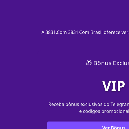
A 3831.Com 3831.Com Brasil oferece ver
🎁 Bônus Exclu
VIP
Receba bônus exclusivos do Telegra
e códigos promocionai
Ver Bônus