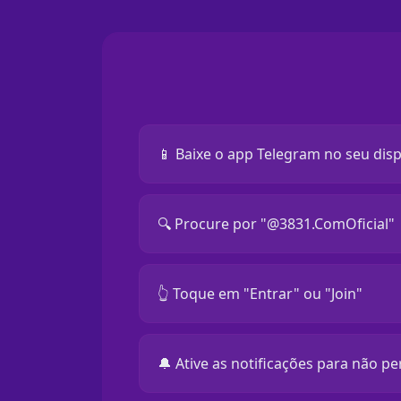
📱 Baixe o app Telegram no seu disp
🔍 Procure por "@3831.ComOficial"
👆 Toque em "Entrar" ou "Join"
🔔 Ative as notificações para não p