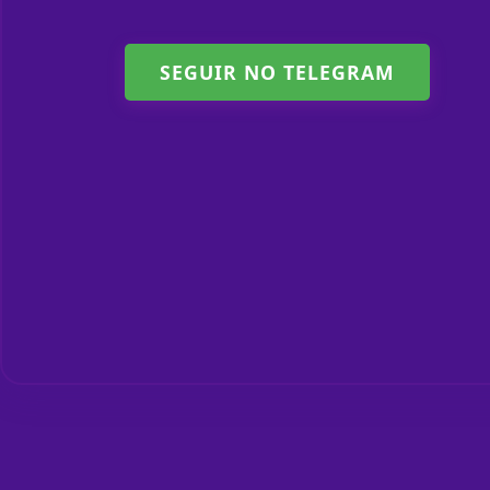
SEGUIR NO TELEGRAM