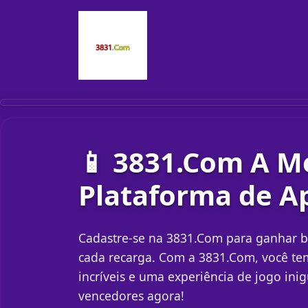
📱 3831.Com A M
Plataforma de A
Cadastre-se na 3831.Com para ganhar 
cada recarga. Com a 3831.Com, você t
incríveis e uma experiência de jogo inig
vencedores agora!