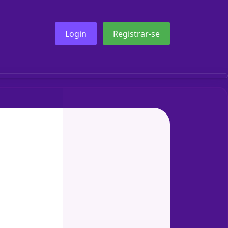
Login
Registrar-se