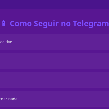
📱 Como Seguir no Telegram
ositivo
erder nada