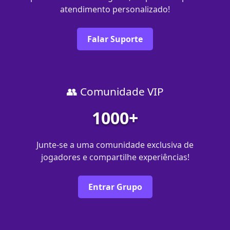
atendimento personalizado!
Falar Suporte
👥 Comunidade VIP
1000+
Junte-se a uma comunidade exclusiva de
jogadores e compartilhe experiências!
Entrar Grupo