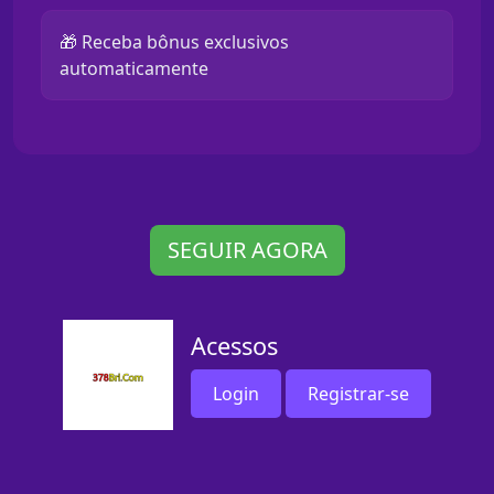
🎁 Receba bônus exclusivos
automaticamente
SEGUIR AGORA
Acessos
Login
Registrar-se