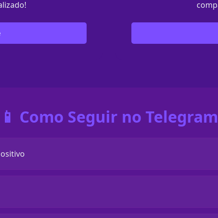
lizado!
compa
e
📱 Como Seguir no Telegram
ositivo