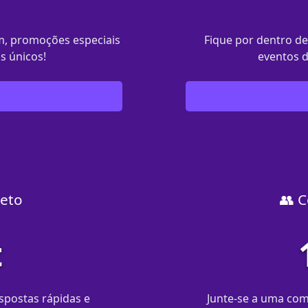
m, promoções especiais
Fique por dentro d
s únicos!
eventos d
reto
👥 
t
espostas rápidas e
Junte-se a uma com