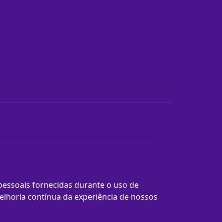
pessoais fornecidas durante o uso de
elhoria contínua da experiência de nossos