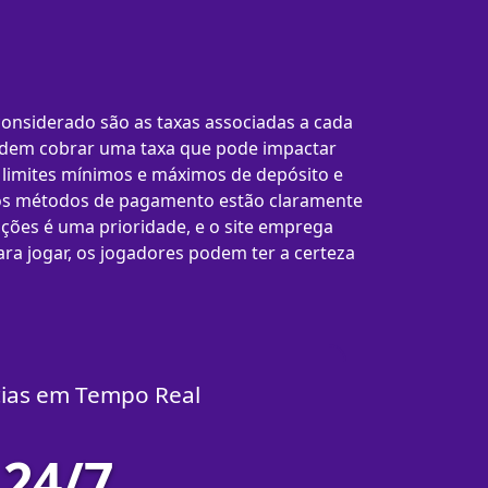
onsiderado são as taxas associadas a cada
odem cobrar uma taxa que pode impactar
s limites mínimos e máximos de depósito e
 os métodos de pagamento estão claramente
ções é uma prioridade, e o site emprega
ra jogar, os jogadores podem ter a certeza
cias em Tempo Real
24/7