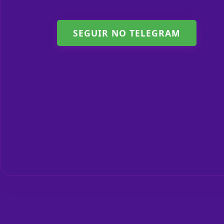
SEGUIR NO TELEGRAM