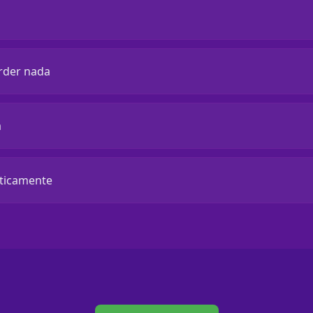
erder nada
a
aticamente