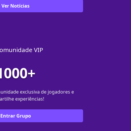
Ver Notícias
Comunidade VIP
1000+
unidade exclusiva de jogadores e
rtilhe experiências!
Entrar Grupo