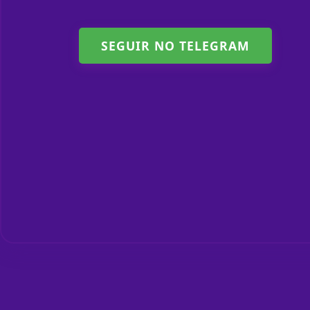
SEGUIR NO TELEGRAM