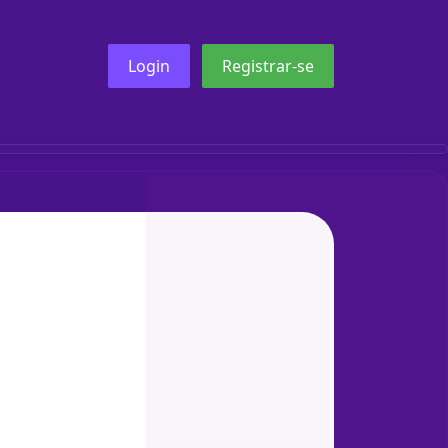
Login
Registrar-se