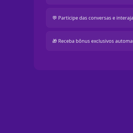
💬 Participe das conversas e interaj
🎁 Receba bônus exclusivos autom