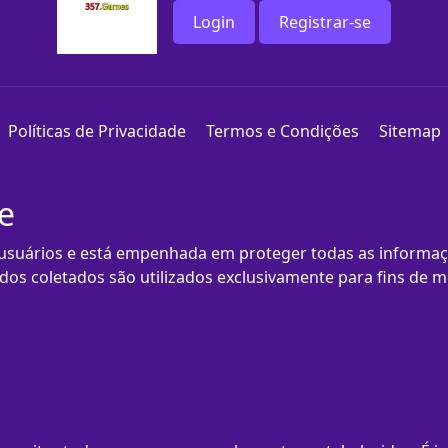
Login
Registrar-se
Políticas de Privacidade
Termos e Condições
Sitemap
de
s usuários e está empenhada em proteger todas as informaç
os coletados são utilizados exclusivamente para fins de m