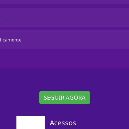
a
aticamente
SEGUIR AGORA
Acessos