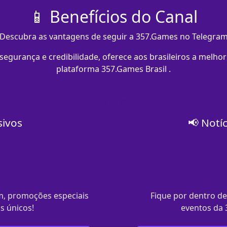
📱 Benefícios do Canal
Descubra as vantagens de seguir a 357.Games no Telegra
 segurança e credibilidade, oferece aos brasileiros a melhor
plataforma 357.Games Brasil .
sivos
📢 Notí
m, promoções especiais
Fique por dentro d
s únicos!
eventos da 