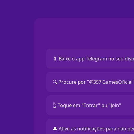
📱 Baixe o app Telegram no seu disp
🔍 Procure por "@357.GamesOficial
👆 Toque em "Entrar" ou "Join"
🔔 Ative as notificações para não p