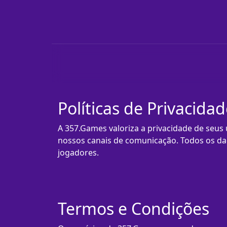
Políticas de Privacida
A 357.Games valoriza a privacidade de seu
nossos canais de comunicação. Todos os dad
jogadores.
Termos e Condições