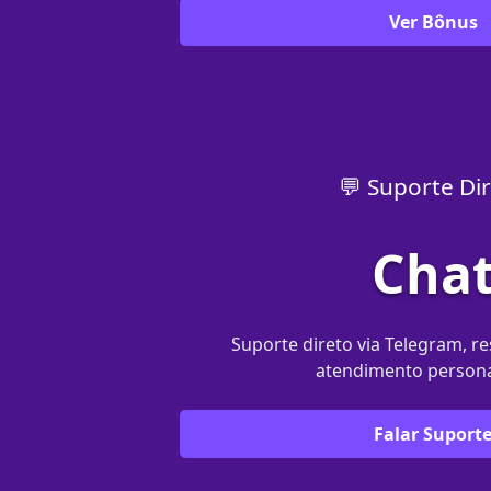
Ver Bônus
💬 Suporte Di
Cha
Suporte direto via Telegram, r
atendimento persona
Falar Suport