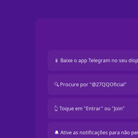
📱 Baixe o app Telegram no seu disp
🔍 Procure por "@27QQOficial"
👆 Toque em "Entrar" ou "Join"
🔔 Ative as notificações para não p