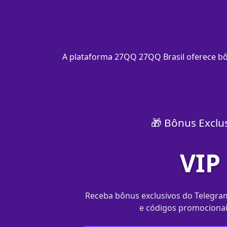
A plataforma 27QQ 27QQ Brasil oferece bô
🎁 Bônus Exclu
VIP
Receba bônus exclusivos do Telegra
e códigos promocionai