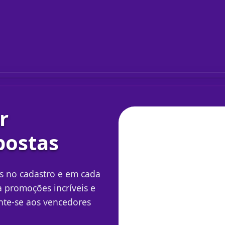
r
postas
s no cadastro e em cada
 promoções incríveis e
unte-se aos vencedores