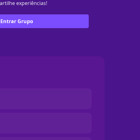
rtilhe experiências!
Entrar Grupo