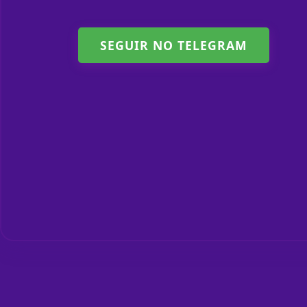
SEGUIR NO TELEGRAM