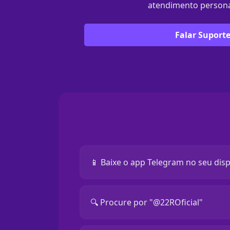
atendimento persona
Falar Suport
📱 Baixe o app Telegram no seu disp
🔍 Procure por "@22ROficial"