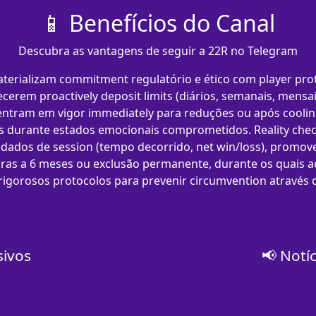
📱 Benefícios do Canal
Descubra as vantagens de seguir a 22R no Telegram
terializam commitment regulatório e ético com player prot
rem proactively deposit limits (diários, semanais, mensais)
s entram em vigor immediately para reduções ou após coolin
s durante estados emocionais comprometidos. Reality che
 dados de session (tempo decorrido, net win/loss), promov
ras a 6 meses ou exclusão permanente, durante os quais 
gorosos protocolos para prevenir circumvention através de
sivos
📢 Notí