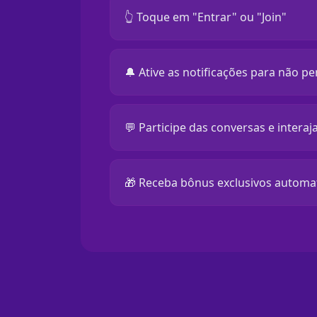
👆 Toque em "Entrar" ou "Join"
🔔 Ative as notificações para não p
💬 Participe das conversas e interaj
🎁 Receba bônus exclusivos autom