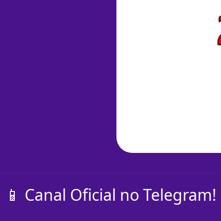
📱 Canal Oficial no Telegram!