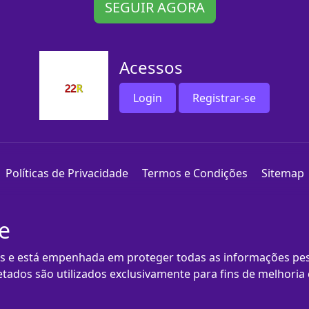
SEGUIR AGORA
Acessos
Login
Registrar-se
Políticas de Privacidade
Termos e Condições
Sitemap
de
ios e está empenhada em proteger todas as informações pe
tados são utilizados exclusivamente para fins de melhoria