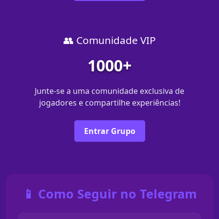
👥 Comunidade VIP
1000+
Junte-se a uma comunidade exclusiva de
jogadores e compartilhe experiências!
Entrar Grupo
📱 Como Seguir no Telegram