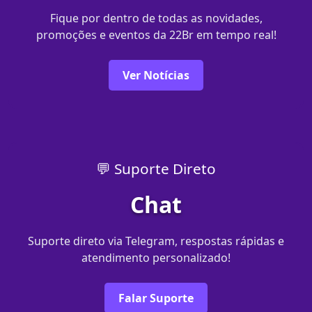
Fique por dentro de todas as novidades,
promoções e eventos da 22Br em tempo real!
Ver Notícias
💬 Suporte Direto
Chat
Suporte direto via Telegram, respostas rápidas e
atendimento personalizado!
Falar Suporte