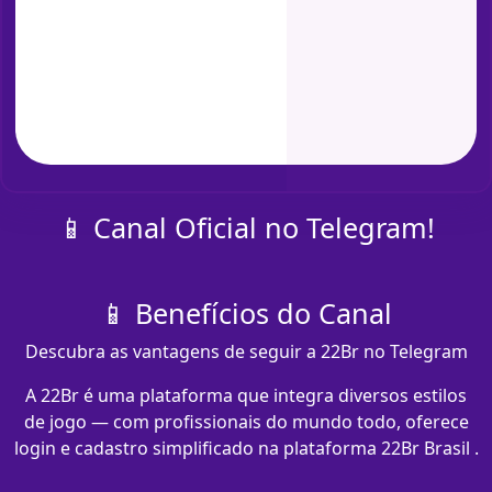
📱 Canal Oficial no Telegram!
📱 Benefícios do Canal
Descubra as vantagens de seguir a 22Br no Telegram
A 22Br é uma plataforma que integra diversos estilos
de jogo — com profissionais do mundo todo, oferece
login e cadastro simplificado na plataforma 22Br Brasil .