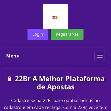
Login
Registrar-se
Menu
📱 22Br A Melhor Plataforma
de Apostas
Cadastre-se na 22Br para ganhar bônus no
cadastro e em cada recarga. Com a 22Br, você tem