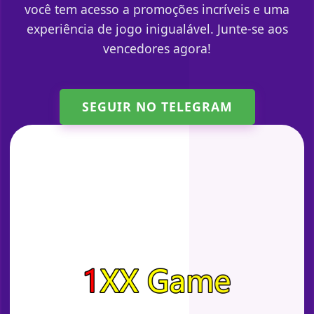
você tem acesso a promoções incríveis e uma
experiência de jogo inigualável. Junte-se aos
vencedores agora!
SEGUIR NO TELEGRAM