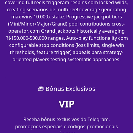
covering full reels triggeram respins com locked wilds,
creating scenarios de multi-reel coverage generating
max wins 10.000x stake. Progressive jackpot tiers
(Mini/Minor/Major/Grand) pool contributions cross-
operator, com Grand jackpots historically averaging
R$150.000-500.000 ranges. Auto-play functionality com
configurable stop conditions (loss limits, single win
thresholds, feature trigger) appeals para strategy-
oriented players testing systematic approaches.
🎁 Bônus Exclusivos
VIP
Receba bônus exclusivos do Telegram,
promoções especiais e códigos promocionais