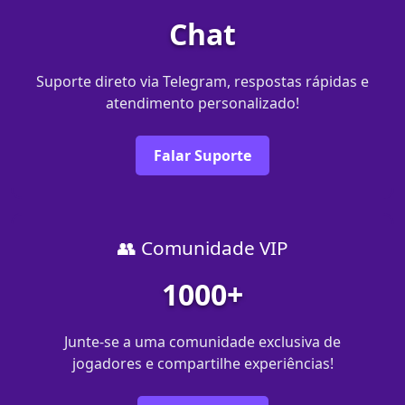
Chat
Suporte direto via Telegram, respostas rápidas e
atendimento personalizado!
Falar Suporte
👥 Comunidade VIP
1000+
Junte-se a uma comunidade exclusiva de
jogadores e compartilhe experiências!