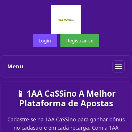
Login
Registrar-se
Menu
📱 1AA CaSSino A Melhor
Plataforma de Apostas
Cadastre-se na 1AA CaSSino para ganhar bônus
no cadastro e em cada recarga. Com a 1AA