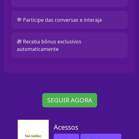
💬 Participe das conversas e interaja
🎁 Receba bônus exclusivos
automaticamente
SEGUIR AGORA
Acessos