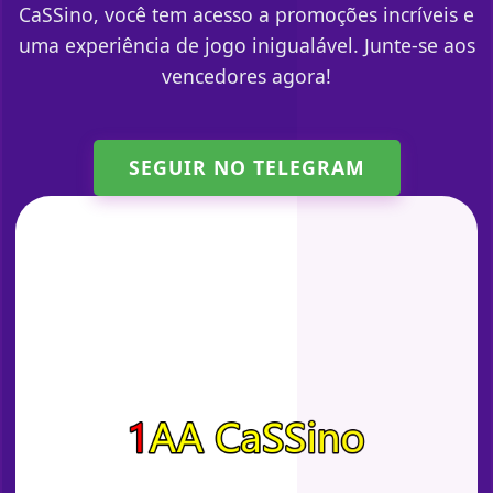
CaSSino, você tem acesso a promoções incríveis e
uma experiência de jogo inigualável. Junte-se aos
vencedores agora!
SEGUIR NO TELEGRAM