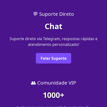
💬 Suporte Direto
Chat
Suporte direto via Telegram, respostas rápidas e
atendimento personalizado!
Falar Suporte
👥 Comunidade VIP
1000+