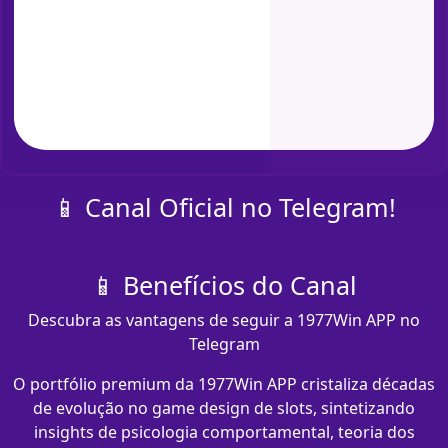
📱 Canal Oficial no Telegram!
📱 Benefícios do Canal
Descubra as vantagens de seguir a 1977Win APP no
Telegram
O portfólio premium da 1977Win APP cristaliza décadas
de evolução no game design de slots, sintetizando
insights de psicologia comportamental, teoria dos