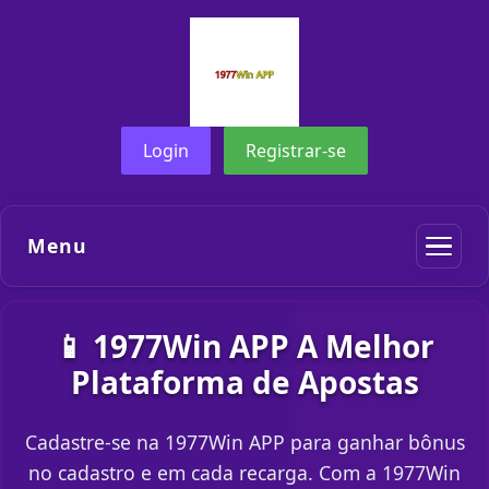
Login
Registrar-se
Menu
📱 1977Win APP A Melhor
Plataforma de Apostas
Cadastre-se na 1977Win APP para ganhar bônus
no cadastro e em cada recarga. Com a 1977Win