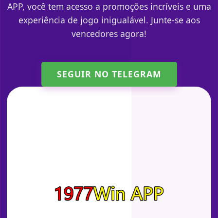
APP, você tem acesso a promoções incríveis e uma
experiência de jogo inigualável. Junte-se aos
vencedores agora!
SEGUIR NO TELEGRAM