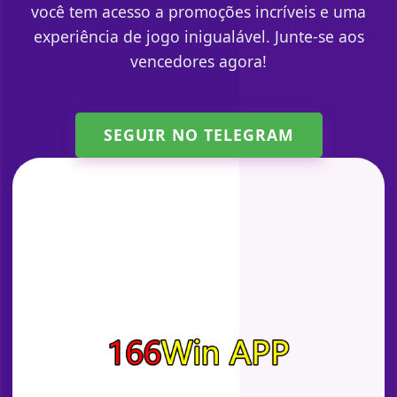
você tem acesso a promoções incríveis e uma
experiência de jogo inigualável. Junte-se aos
vencedores agora!
SEGUIR NO TELEGRAM