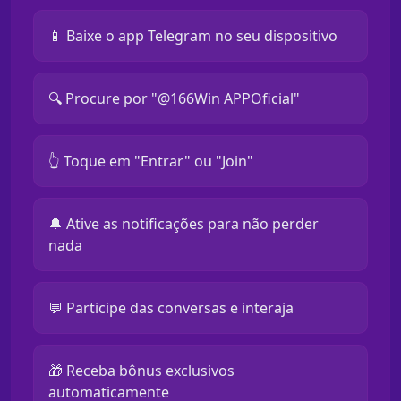
📱 Baixe o app Telegram no seu dispositivo
🔍 Procure por "@166Win APPOficial"
👆 Toque em "Entrar" ou "Join"
🔔 Ative as notificações para não perder
nada
💬 Participe das conversas e interaja
🎁 Receba bônus exclusivos
automaticamente